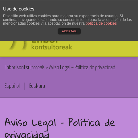
Uso de cookies
Toggle
Este sitio web utiliza cookies para mejorar su experiencia de usuario. Si
continúa navegando está dando su consentimiento para la aceptación de las
navigat
mencionadas cookies y la aceptación de nuestra
política de cookies
ACEPTAR
Enbor kontsultoreak
>
Aviso Legal – Política de privacidad
Español
Euskara
Aviso Legal – Política de
privacidad