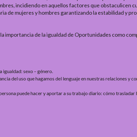
res, incidiendo en aquellos factores que obstaculicen cu
taria de mujeres y hombres garantizando la estabilidad y pr
re la importancia de la igualdad de Oportunidades como com
a igualdad: sexo – género.
ncia del uso que hagamos del lenguaje en nuestras relaciones y com
persona puede hacer y aportar a su trabajo diario: cómo trasladar l