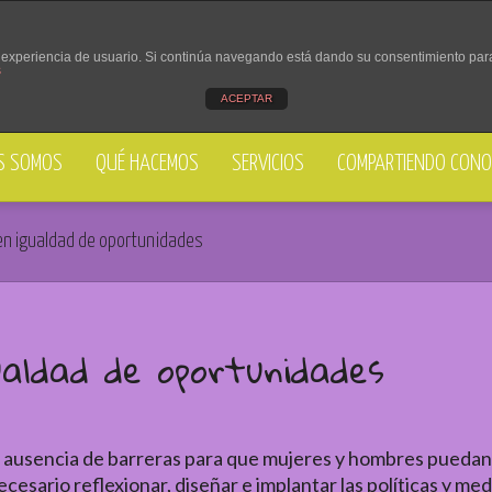
su experiencia de usuario. Si continúa navegando está dando su consentimiento pa
s
ACEPTAR
S SOMOS
QUÉ HACEMOS
SERVICIOS
COMPARTIENDO CONO
en igualdad de oportunidades
ualdad de oportunidades
a ausencia de barreras para que mujeres y hombres puedan
necesario reflexionar, diseñar e implantar las políticas y m