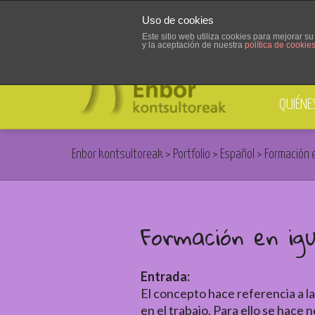
Uso de cookies
Este sitio web utiliza cookies para mejorar 
y la aceptación de nuestra
política de cookie
QUIÉNE
Enbor kontsultoreak
>
Portfolio
>
Español
>
Formación 
Formación en ig
Entrada:
El concepto hace referencia a l
en el trabajo. Para ello se hace 